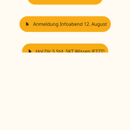
Anmeldung Infoabend 12. August
Hol Dir 5 Std. SKT Wissen JETZT!
Zuletzt aktualisiert: Juli 2026
Sabine Schwind von Egelstein, Heilpraktikerin für
Psychotherapie, Schematherapeutin, Dozentin für SKT
© 2024 Psychotherapiepraxis München Süd
Impressum
Datenschutz
Sitemap