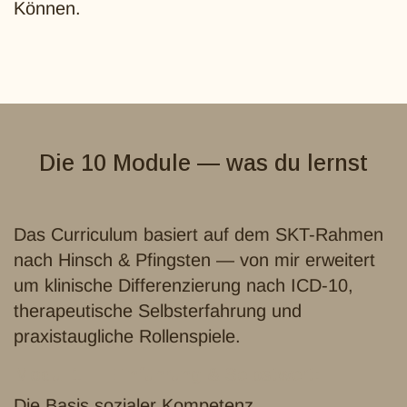
Können.
Die 10 Module — was du lernst
Das Curriculum basiert auf dem SKT-Rahmen
nach Hinsch & Pfingsten — von mir erweitert
um klinische Differenzierung nach ICD-10,
therapeutische Selbsterfahrung und
praxistaugliche Rollenspiele.
Modul 1 — Einführung & Selbstwert:
Die Basis sozialer Kompetenz