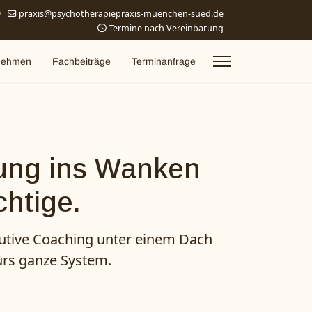
9
praxis@psychotherapiepraxis-muenchen-sued.de
Termine nach Vereinbarung
nehmen
Fachbeiträge
Terminanfrage
tung ins Wanken
chtige.
ecutive Coaching unter einem Dach
ürs ganze System.