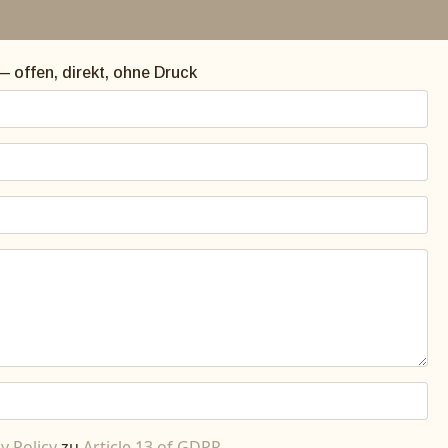
 offen, direkt, ohne Druck
y Policy
zu
Article 13 of GDPR.