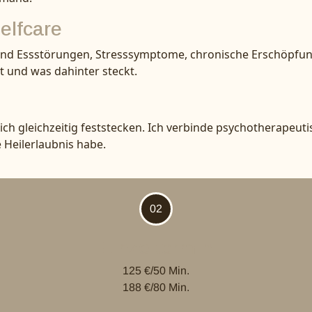
elfcare
und Essstörungen, Stresssymptome, chronische Erschöpfung 
t und was dahinter steckt.
ich gleichzeitig feststecken. Ich verbinde psychotherapeuti
e Heilerlaubnis habe.
02
Einzeltermin
125 €/50 Min.
188 €/80 Min.