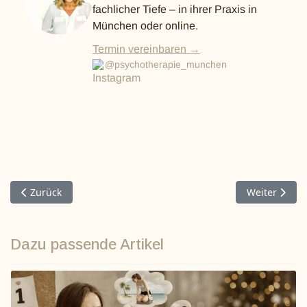
fachlicher Tiefe – in ihrer Praxis in
München oder online.
Termin vereinbaren →
@psychotherapie_munchen
Vorheriger Beitrag: Wie sich gute Bindung auf Gesundheit u
Nächster Bei
Zurück
Weiter
Dazu passende Artikel